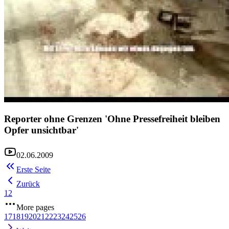
Reporter ohne Grenzen 'Ohne Pressefreiheit bleiben
Opfer unsichtbar'
02.06.2009
Erste Seite
Zurück
1
2
More pages
17
18
19
20
21
22
23
24
25
26