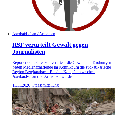
Aserbaidschan / Armenien
RSF verurteilt Gewalt gegen
Journalisten
Reporter ohne Grenzen verurteilt die Gewalt und Drohungen
gegen Medienschaffende im Konflikt um die südkaukasische
Region Bergkarabach. Bei den Kämpfen zwischen
Aserbaidschan und Armenien wurden...
11.11.2020, Pressemitteilung