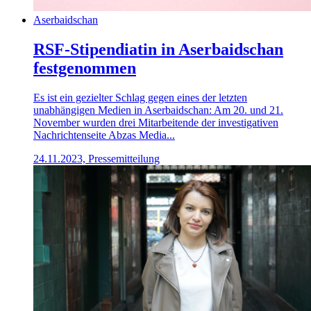
Aserbaidschan
RSF-Stipendiatin in Aserbaidschan
festgenommen
Es ist ein gezielter Schlag gegen eines der letzten
unabhängigen Medien in Aserbaidschan: Am 20. und 21.
November wurden drei Mitarbeitende der investigativen
Nachrichtenseite Abzas Media...
24.11.2023, Pressemitteilung