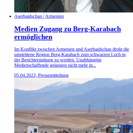
Aserbaidschan / Armenien
Medien Zugang zu Berg-Karabach
ermöglichen
Im Konflikt zwischen Armenien und Aserbaidschan droht die
umstrittene Region Berg-Karabach zum schwarzen Loch in
der Berichterstattung zu werden. Unabhängige
Medienschaffende gelangen nicht mehr in...
05.04.2023, Pressemitteilung