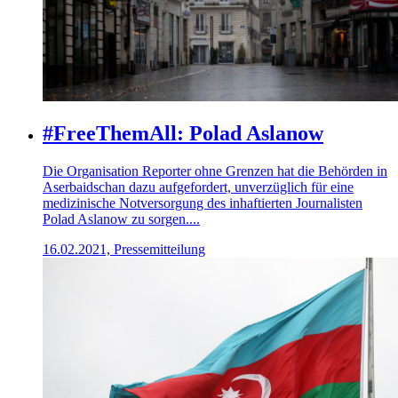
#FreeThemAll: Polad Aslanow
Die Organisation Reporter ohne Grenzen hat die Behörden in
Aserbaidschan dazu aufgefordert, unverzüglich für eine
medizinische Notversorgung des inhaftierten Journalisten
Polad Aslanow zu sorgen....
16.02.2021, Pressemitteilung