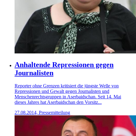
Anhaltende Repressionen gegen
Journalisten
Reporter ohne Grenzen kritisiert die jüngste Welle von
Repressionen und Gewalt gegen Journalisten und
Menschenrechtsgruppen in Aserbaidschan. Seit 14. Mai
dieses Jahres hat Aserbaidschan den Vorsitz...
27.08.2014, Pressemitteilung