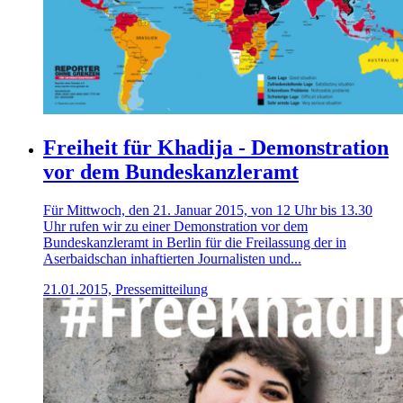
Freiheit für Khadija - Demonstration
vor dem Bundeskanzleramt
Für Mittwoch, den 21. Januar 2015, von 12 Uhr bis 13.30
Uhr rufen wir zu einer Demonstration vor dem
Bundeskanzleramt in Berlin für die Freilassung der in
Aserbaidschan inhaftierten Journalisten und...
21.01.2015, Pressemitteilung