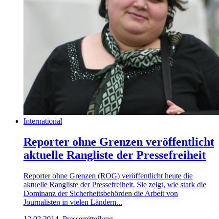
International
Reporter ohne Grenzen veröffentlicht
aktuelle Rangliste der Pressefreiheit
Reporter ohne Grenzen (ROG) veröffentlicht heute die
aktuelle Rangliste der Pressefreiheit. Sie zeigt, wie stark die
Dominanz der Sicherheitsbehörden die Arbeit von
Journalisten in vielen Ländern...
12.02.2014, Pressemitteilung