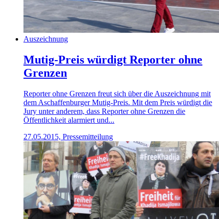
Auszeichnung
Mutig-Preis würdigt Reporter ohne
Grenzen
Reporter ohne Grenzen freut sich über die Auszeichnung mit
dem Aschaffenburger Mutig-Preis. Mit dem Preis würdigt die
Jury unter anderem, dass Reporter ohne Grenzen die
Öffentlichkeit alarmiert und...
27.05.2015, Pressemitteilung