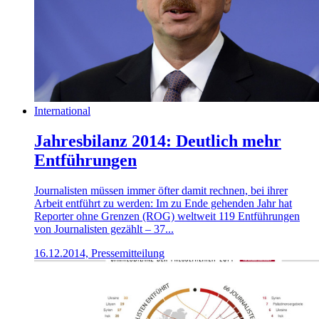
International
Jahresbilanz 2014: Deutlich mehr
Entführungen
Journalisten müssen immer öfter damit rechnen, bei ihrer
Arbeit entführt zu werden: Im zu Ende gehenden Jahr hat
Reporter ohne Grenzen (ROG) weltweit 119 Entführungen
von Journalisten gezählt – 37...
16.12.2014, Pressemitteilung