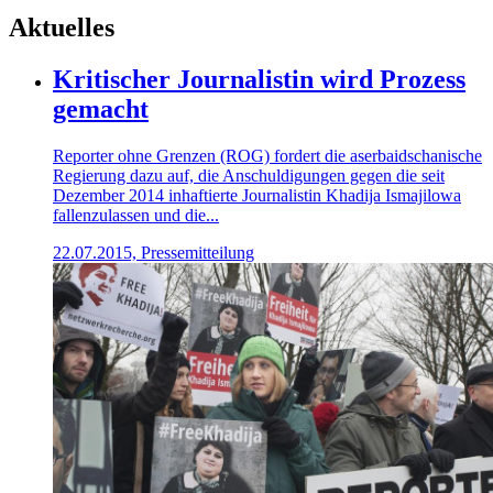
Aktuelles
Kritischer Journalistin wird Prozess
gemacht
Reporter ohne Grenzen (ROG) fordert die aserbaidschanische
Regierung dazu auf, die Anschuldigungen gegen die seit
Dezember 2014 inhaftierte Journalistin Khadija Ismajilowa
fallenzulassen und die...
22.07.2015, Pressemitteilung