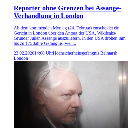
Reporter ohne Grenzen bei Assange-
Verhandlung in London
Ab dem kommenden Montag (24. Februar) entscheidet ein
Gericht in London über den Antrag der USA, Wikileaks-
Gründer Julian Assange auszuliefern. In den USA drohen ihm
bis zu 175 Jahre Gefängnis, weil...
23.02.2020
14:00 Uhr
Hochsicherheitsgefängnis Belmarsh,
London