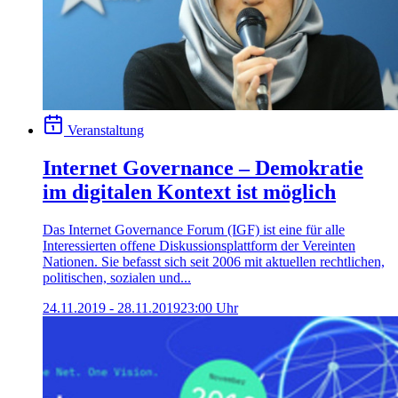
Veranstaltung
Internet Governance – Demokratie
im digitalen Kontext ist möglich
Das Internet Governance Forum (IGF) ist eine für alle
Interessierten offene Diskussionsplattform der Vereinten
Nationen. Sie befasst sich seit 2006 mit aktuellen rechtlichen,
politischen, sozialen und...
24.11.2019 - 28.11.2019
23:00 Uhr