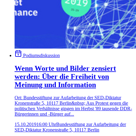
Podiumsdiskussion
Wenn Worte und Bilder zensiert
werden: Über die Freiheit von
Meinung und Information
Ort: Bundesstiftung zur Aufarbeitung der SED-Diktatur
Kronenstraße 5, 10117 Berlin&nbsp; Aus Protest gegen die
politischen Verhältnisse gingen im Herbst '89 tausende DDR-
Bürgerinnen und -Bürger auf...
15.10.2019
16:00 Uhr
Bundesstiftung zur Aufarbeitung der
SED-Diktatur Kronenstraße 5, 10117 Berlin