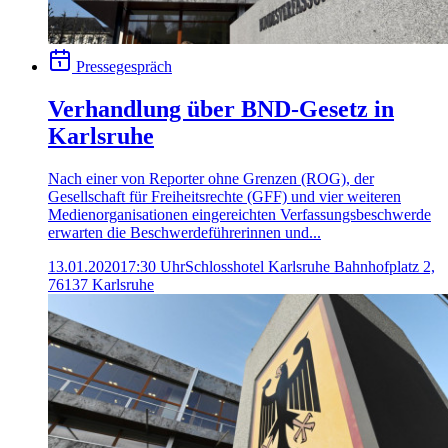
Pressegespräch
Verhandlung über BND-Gesetz in
Karlsruhe
Nach einer von Reporter ohne Grenzen (ROG), der
Gesellschaft für Freiheitsrechte (GFF) und vier weiteren
Medienorganisationen eingereichten Verfassungsbeschwerde
erwarten die Beschwerdeführerinnen und...
13.01.2020
17:30 Uhr
Schlosshotel Karlsruhe Bahnhofplatz 2,
76137 Karlsruhe