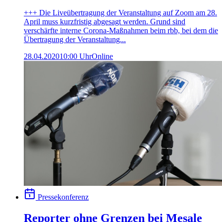
+++ Die Liveübertragung der Veranstaltung auf Zoom am 28.
April muss kurzfristig abgesagt werden. Grund sind
verschärfte interne Corona-Maßnahmen beim rbb, bei dem die
Übertragung der Veranstaltung...
28.04.2020
10:00 Uhr
Online
Pressekonferenz
Reporter ohne Grenzen bei Mesale