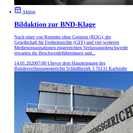
Aktion
Bildaktion zur BND-Klage
Nach einer von Reporter ohne Grenzen (ROG), der
Gesellschaft für Freiheitsrechte (GFF) und vier weiteren
Medienorganisationen eingereichten Verfassungsbeschwerde
erwarten die Beschwerdeführerinnen und...
14.01.2020
07:00 Uhr
vor dem Haupteingang des
Bundesverfassungsgerichts Schloßbezirk 3 76131 Karlsruhe