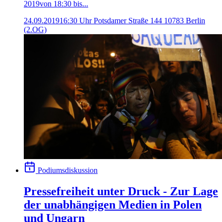
2019von 18:30 bis...
24.09.2019
16:30 Uhr
Potsdamer Straße 144 10783 Berlin
(2.OG)
Podiumsdiskussion
Pressefreiheit unter Druck - Zur Lage
der unabhängigen Medien in Polen
und Ungarn