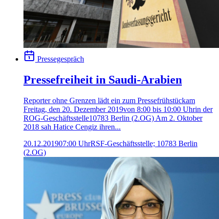
Pressegespräch
Pressefreiheit in Saudi-Arabien
Reporter ohne Grenzen lädt ein zum Pressefrühstückam
Freitag, den 20. Dezember 2019von 8:00 bis 10:00 Uhrin der
ROG-Geschäftsstelle10783 Berlin (2.OG) Am 2. Oktober
2018 sah Hatice Cengiz ihren...
20.12.2019
07:00 Uhr
RSF-Geschäftsstelle; 10783 Berlin
(2.OG)