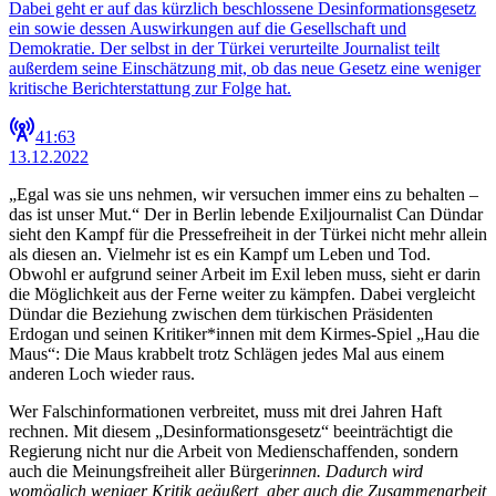
Dabei geht er auf das kürzlich beschlossene Desinformationsgesetz
ein sowie dessen Auswirkungen auf die Gesellschaft und
Demokratie. Der selbst in der Türkei verurteilte Journalist teilt
außerdem seine Einschätzung mit, ob das neue Gesetz eine weniger
kritische Berichterstattung zur Folge hat.
41:63
13.12.2022
„Egal was sie uns nehmen, wir versuchen immer eins zu behalten –
das ist unser Mut.“ Der in Berlin lebende Exiljournalist Can Dündar
sieht den Kampf für die Pressefreiheit in der Türkei nicht mehr allein
als diesen an. Vielmehr ist es ein Kampf um Leben und Tod.
Obwohl er aufgrund seiner Arbeit im Exil leben muss, sieht er darin
die Möglichkeit aus der Ferne weiter zu kämpfen. Dabei vergleicht
Dündar die Beziehung zwischen dem türkischen Präsidenten
Erdogan und seinen Kritiker*innen mit dem Kirmes-Spiel „Hau die
Maus“: Die Maus krabbelt trotz Schlägen jedes Mal aus einem
anderen Loch wieder raus.
Wer Falschinformationen verbreitet, muss mit drei Jahren Haft
rechnen. Mit diesem „Desinformationsgesetz“ beeinträchtigt die
Regierung nicht nur die Arbeit von Medienschaffenden, sondern
auch die Meinungsfreiheit aller Bürger
innen. Dadurch wird
womöglich weniger Kritik geäußert, aber auch die Zusammenarbeit