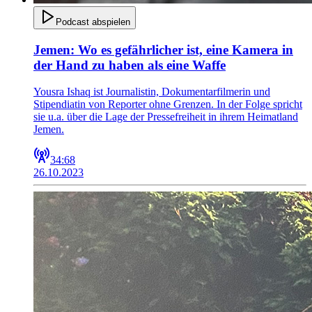
Podcast abspielen
Jemen: Wo es gefährlicher ist, eine Kamera in
der Hand zu haben als eine Waffe
Yousra Ishaq ist Journalistin, Dokumentarfilmerin und
Stipendiatin von Reporter ohne Grenzen. In der Folge spricht
sie u.a. über die Lage der Pressefreiheit in ihrem Heimatland
Jemen.
34:68
26.10.2023