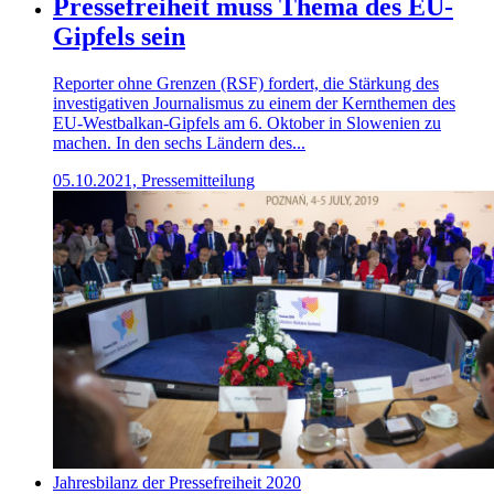
Pressefreiheit muss Thema des EU-
Gipfels sein
Reporter ohne Grenzen (RSF) fordert, die Stärkung des
investigativen Journalismus zu einem der Kernthemen des
EU-Westbalkan-Gipfels am 6. Oktober in Slowenien zu
machen. In den sechs Ländern des...
05.10.2021, Pressemitteilung
Jahresbilanz der Pressefreiheit 2020