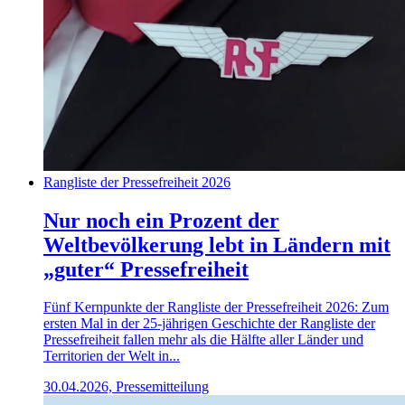
Rangliste der Pressefreiheit 2026
Nur noch ein Prozent der
Weltbevölkerung lebt in Ländern mit
„guter“ Pressefreiheit
Fünf Kernpunkte der Rangliste der Pressefreiheit 2026: Zum
ersten Mal in der 25-jährigen Geschichte der Rangliste der
Pressefreiheit fallen mehr als die Hälfte aller Länder und
Territorien der Welt in...
30.04.2026, Pressemitteilung