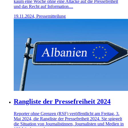
kaum eine Woche ohne eine Attacke auf die Pressefreiheit
und das Recht auf Information....
19.11.2024, Pressemitteilung
Rangliste der Pressefreiheit 2024
Reporter ohne Grenzen (RSF) veröffentlicht am Freitag, 3.
Mai 2024, die Rangliste der Pressefreiheit 2024. Sie spiegelt
die Situation von Journalistinnen, Journalisten und Medien in