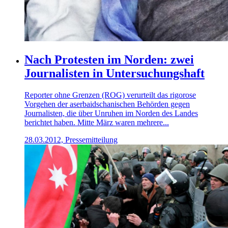
Nach Protesten im Norden: zwei
Journalisten in Untersuchungshaft
Reporter ohne Grenzen (ROG) verurteilt das rigorose
Vorgehen der aserbaidschanischen Behörden gegen
Journalisten, die über Unruhen im Norden des Landes
berichtet haben. Mitte März waren mehrere...
28.03.2012, Pressemitteilung