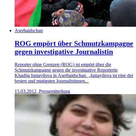
Aserbaidschan
ROG empört über Schmutzkampagne
gegen investigative Journalistin
Reporter ohne Grenzen (ROG) ist empört über die
Schmutzkampagne gegen die investigative Reporterin
Khadija Ismayilova in Aserbaidschan. „Ismayilova ist eine der
besten und mutigsten Journalistinnen...
15.03.2012, Pressemitteilung