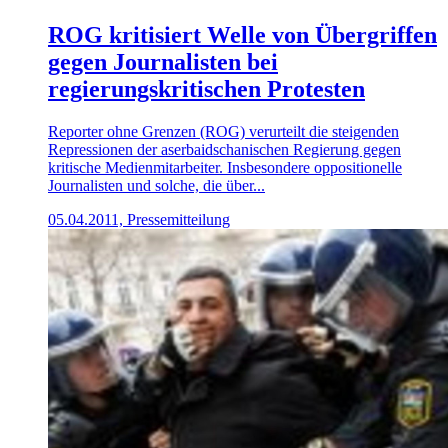
ROG kritisiert Welle von Übergriffen
gegen Journalisten bei
regierungskritischen Protesten
Reporter ohne Grenzen (ROG) verurteilt die steigenden
Repressionen der aserbaidschanischen Regierung gegen
kritische Medienmitarbeiter. Insbesondere oppositionelle
Journalisten und solche, die über...
05.04.2011, Pressemitteilung