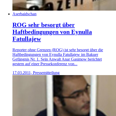
Aserbaidschan
ROG sehr besorgt über
Haftbedingungen von Eynulla
Fatullajew
Reporter ohne Grenzen (ROG) ist sehr besorgt über die
Haftbedingungen von Eynulla Fatullajew im Bakuer
Gefängnis Nr. 1. Sein Anwalt Anar Gasimow berichtet
gestern auf einer Pressekonferenz von...
17.03.2011, Pressemitteilung