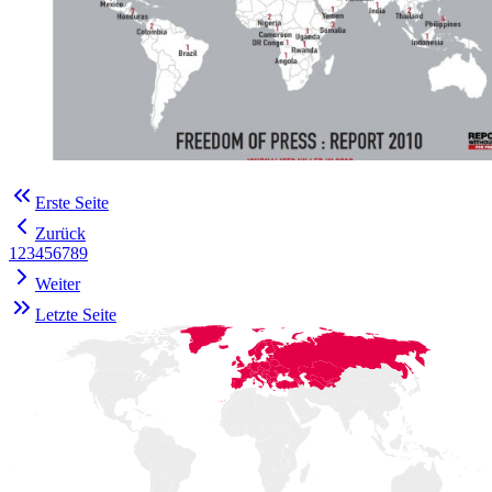
Erste Seite
Zurück
1
2
3
4
5
6
7
8
9
Weiter
Letzte Seite