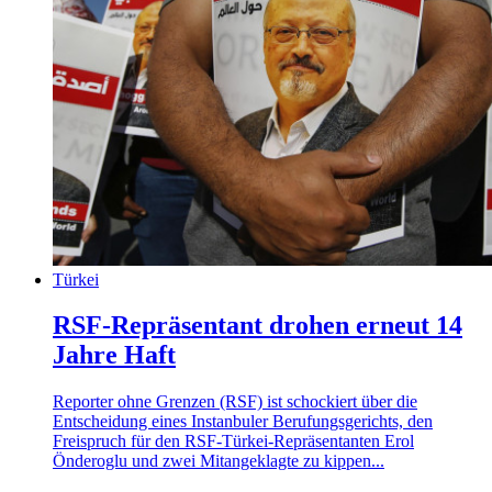
Türkei
RSF-Repräsentant drohen erneut 14
Jahre Haft
Reporter ohne Grenzen (RSF) ist schockiert über die
Entscheidung eines Instanbuler Berufungsgerichts, den
Freispruch für den RSF-Türkei-Repräsentanten Erol
Önderoglu und zwei Mitangeklagte zu kippen...