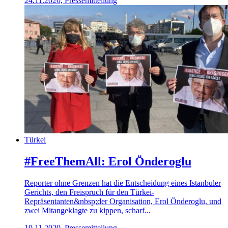
24.11.2020, Pressemitteilung
Türkei
#FreeThemAll: Erol Önderoglu
Reporter ohne Grenzen hat die Entscheidung eines Istanbuler
Gerichts, den Freispruch für den Türkei-
Repräsentanten&nbsp;der Organisation, Erol Önderoglu, und
zwei Mitangeklagte zu kippen, scharf...
19.11.2020, Pressemitteilung