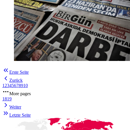
Erste Seite
Zurück
1
2
3
4
5
6
7
8
9
10
More pages
18
19
Weiter
Letzte Seite