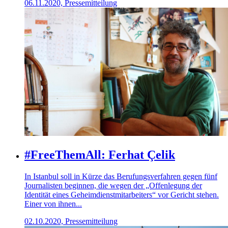
06.11.2020, Pressemitteilung
#FreeThemAll: Ferhat Çelik
In Istanbul soll in Kürze das Berufungsverfahren gegen fünf
Journalisten beginnen, die wegen der „Offenlegung der
Identität eines Geheimdienstmitarbeiters“ vor Gericht stehen.
Einer von ihnen...
02.10.2020, Pressemitteilung