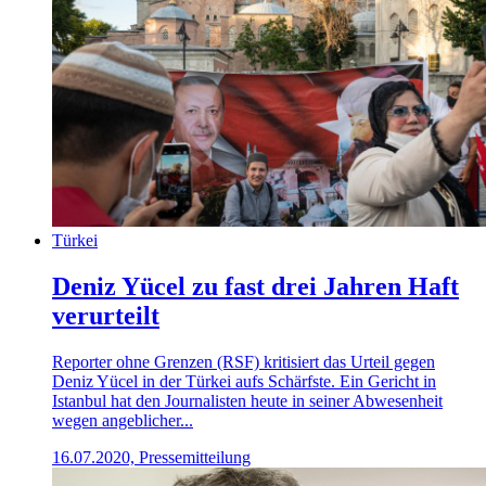
Türkei
Deniz Yücel zu fast drei Jahren Haft
verurteilt
Reporter ohne Grenzen (RSF) kritisiert das Urteil gegen
Deniz Yücel in der Türkei aufs Schärfste. Ein Gericht in
Istanbul hat den Journalisten heute in seiner Abwesenheit
wegen angeblicher...
16.07.2020, Pressemitteilung