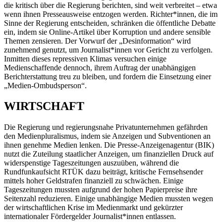
die kritisch über die Regierung berichten, sind weit verbreitet – etwa
wenn ihnen Presseausweise entzogen werden. Richter*innen, die im
Sinne der Regierung entscheiden, schränken die öffentliche Debatte
ein, indem sie Online-Artikel über Korruption und andere sensible
Themen zensieren. Der Vorwurf der „Desinformation“ wird
zunehmend genutzt, um Journalist*innen vor Gericht zu verfolgen.
Inmitten dieses repressiven Klimas versuchen einige
Medienschaffende dennoch, ihrem Auftrag der unabhängigen
Berichterstattung treu zu bleiben, und fordern die Einsetzung einer
„Medien-Ombudsperson“.
WIRTSCHAFT
Die Regierung und regierungsnahe Privatunternehmen gefährden
den Medienpluralismus, indem sie Anzeigen und Subventionen an
ihnen genehme Medien lenken. Die Presse-Anzeigenagentur (BIK)
nutzt die Zuteilung staatlicher Anzeigen, um finanziellen Druck auf
widerspenstige Tageszeitungen auszuüben, während die
Rundfunkaufsicht RTÜK dazu beiträgt, kritische Fernsehsender
mittels hoher Geldstrafen finanziell zu schwächen. Einige
Tageszeitungen mussten aufgrund der hohen Papierpreise ihre
Seitenzahl reduzieren. Einige unabhängige Medien mussten wegen
der wirtschaftlichen Krise im Medienmarkt und gekürzter
internationaler Fördergelder Journalist*innen entlassen.