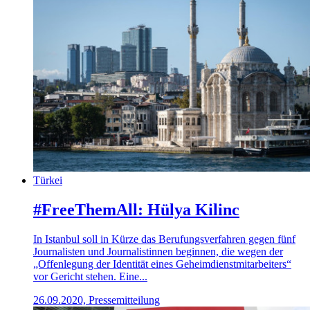
Türkei
#FreeThemAll: Hülya Kilinc
In Istanbul soll in Kürze das Berufungsverfahren gegen fünf
Journalisten und Journalistinnen beginnen, die wegen der
„Offenlegung der Identität eines Geheimdienstmitarbeiters“
vor Gericht stehen. Eine...
26.09.2020, Pressemitteilung