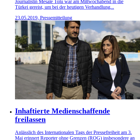
Journalistin Mesale Tolu war am Mittwochabend in die
Türkei gereist, um bei der heutigen Verhandlung...
23.05.2019, Pressemitteilung
Inhaftierte Medienschaffende
freilassen
Anlässlich des Internationalen Tags der Pressefreiheit am 3.
Mai erinnert Reporter ohne Grenzen (ROG) insbesondere an