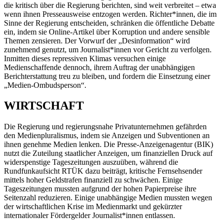
die kritisch über die Regierung berichten, sind weit verbreitet – etwa
wenn ihnen Presseausweise entzogen werden. Richter*innen, die im
Sinne der Regierung entscheiden, schränken die öffentliche Debatte
ein, indem sie Online-Artikel über Korruption und andere sensible
Themen zensieren. Der Vorwurf der „Desinformation“ wird
zunehmend genutzt, um Journalist*innen vor Gericht zu verfolgen.
Inmitten dieses repressiven Klimas versuchen einige
Medienschaffende dennoch, ihrem Auftrag der unabhängigen
Berichterstattung treu zu bleiben, und fordern die Einsetzung einer
„Medien-Ombudsperson“.
WIRTSCHAFT
Die Regierung und regierungsnahe Privatunternehmen gefährden
den Medienpluralismus, indem sie Anzeigen und Subventionen an
ihnen genehme Medien lenken. Die Presse-Anzeigenagentur (BIK)
nutzt die Zuteilung staatlicher Anzeigen, um finanziellen Druck auf
widerspenstige Tageszeitungen auszuüben, während die
Rundfunkaufsicht RTÜK dazu beiträgt, kritische Fernsehsender
mittels hoher Geldstrafen finanziell zu schwächen. Einige
Tageszeitungen mussten aufgrund der hohen Papierpreise ihre
Seitenzahl reduzieren. Einige unabhängige Medien mussten wegen
der wirtschaftlichen Krise im Medienmarkt und gekürzter
internationaler Fördergelder Journalist*innen entlassen.