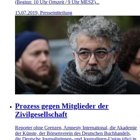
(Beginn: 10 Uhr Ortszeit / 9 Uhr MESZ)...
15.07.2019, Pressemitteilung
Prozess gegen Mitglieder der
Zivilgesellschaft
Reporter ohne Grenzen, Amnesty International, die Akademie
der Künste, der Börsenverein des Deutschen Buchhandels,
die Deutsche Journalistinnen- und Journalisten-Union (dju) in