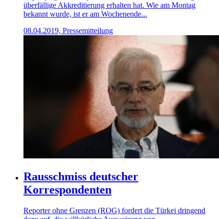
überfällige Akkreditierung erhalten hat. Wie am Montag
bekannt wurde, ist er am Wochenende...
08.04.2019, Pressemitteilung
Rausschmiss deutscher
Korrespondenten
Reporter ohne Grenzen (ROG) fordert die Türkei dringend