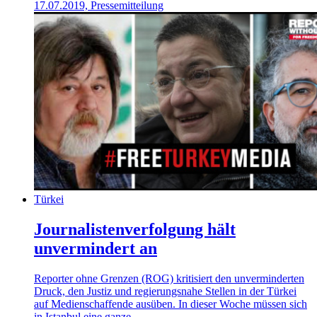
17.07.2019, Pressemitteilung
Türkei
Journalistenverfolgung hält
unvermindert an
Reporter ohne Grenzen (ROG) kritisiert den unverminderten
Druck, den Justiz und regierungsnahe Stellen in der Türkei
auf Medienschaffende ausüben. In dieser Woche müssen sich
in Istanbul eine ganze...