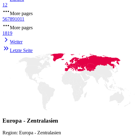
1
2
More pages
5
6
7
8
9
10
11
More pages
18
19
Weiter
Letzte Seite
Europa - Zentralasien
Region: Europa - Zentralasien