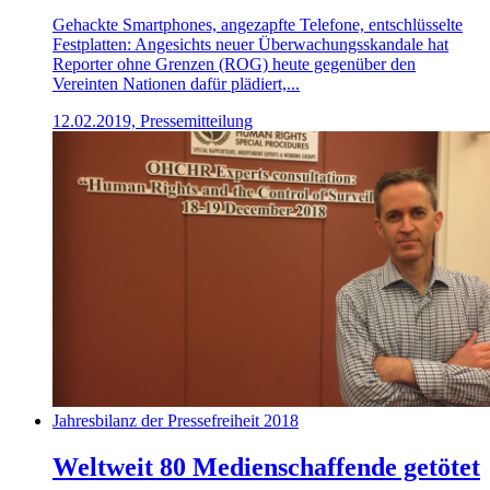
Gehackte Smartphones, angezapfte Telefone, entschlüsselte
Festplatten: Angesichts neuer Überwachungsskandale hat
Reporter ohne Grenzen (ROG) heute gegenüber den
Vereinten Nationen dafür plädiert,...
12.02.2019, Pressemitteilung
Jahresbilanz der Pressefreiheit 2018
Weltweit 80 Medienschaffende getötet