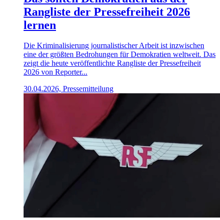
Rangliste der Pressefreiheit 2026
lernen
Die Kriminalisierung journalistischer Arbeit ist inzwischen
eine der größten Bedrohungen für Demokratien weltweit. Das
zeigt die heute veröffentlichte Rangliste der Pressefreiheit
2026 von Reporter...
30.04.2026, Pressemitteilung