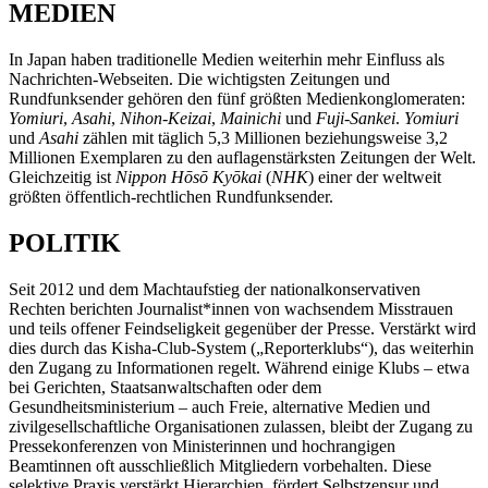
MEDIEN
In Japan haben traditionelle Medien weiterhin mehr Einfluss als
Nachrichten-Webseiten. Die wichtigsten Zeitungen und
Rundfunksender gehören den fünf größten Medienkonglomeraten:
Yomiuri
,
Asahi
,
Nihon-Keizai
,
Mainichi
und
Fuji-Sankei
.
Yomiuri
und
Asahi
zählen mit täglich 5,3 Millionen beziehungsweise 3,2
Millionen Exemplaren zu den auflagenstärksten Zeitungen der Welt.
Gleichzeitig ist
Nippon Hōsō Kyōkai
(
NHK
) einer der weltweit
größten öffentlich-rechtlichen Rundfunksender.
POLITIK
Seit 2012 und dem Machtaufstieg der nationalkonservativen
Rechten berichten Journalist*innen von wachsendem Misstrauen
und teils offener Feindseligkeit gegenüber der Presse. Verstärkt wird
dies durch das Kisha-Club-System („Reporterklubs“), das weiterhin
den Zugang zu Informationen regelt. Während einige Klubs – etwa
bei Gerichten, Staatsanwaltschaften oder dem
Gesundheitsministerium – auch Freie, alternative Medien und
zivilgesellschaftliche Organisationen zulassen, bleibt der Zugang zu
Pressekonferenzen von Ministerinnen und hochrangigen
Beamtinnen oft ausschließlich Mitgliedern vorbehalten. Diese
selektive Praxis verstärkt Hierarchien, fördert Selbstzensur und