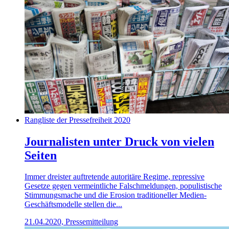
Rangliste der Pressefreiheit 2020
Journalisten unter Druck von vielen
Seiten
Immer dreister auftretende autoritäre Regime, repressive
Gesetze gegen vermeintliche Falschmeldungen, populistische
Stimmungsmache und die Erosion traditioneller Medien-
Geschäftsmodelle stellen die...
21.04.2020, Pressemitteilung