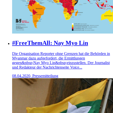
#FreeThemAll: Nay Myo Lin
Die Organisation Reporter ohne Grenzen hat die Behörden in
Myanmar dazu aufgefordert, die Ermittlungen
gegen&nbsp;Nay Myo Lin&nbsp;einzustellen. Der Journalist
und Redakteur der Nachrichtenseite Voice...
08.04.2020, Pressemitteilung