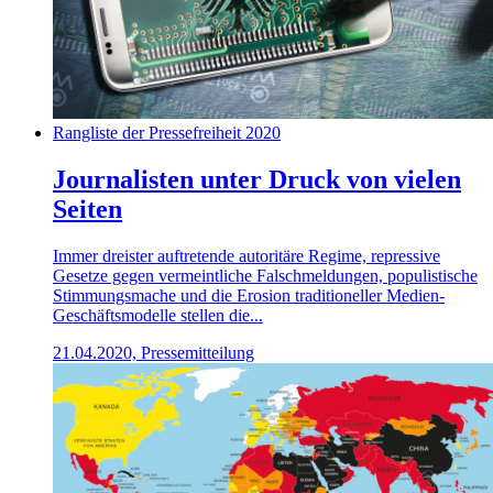
Rangliste der Pressefreiheit 2020
Journalisten unter Druck von vielen
Seiten
Immer dreister auftretende autoritäre Regime, repressive
Gesetze gegen vermeintliche Falschmeldungen, populistische
Stimmungsmache und die Erosion traditioneller Medien-
Geschäftsmodelle stellen die...
21.04.2020, Pressemitteilung