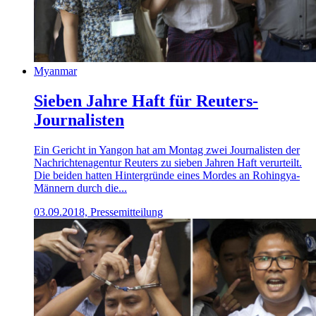
Myanmar
Sieben Jahre Haft für Reuters-
Journalisten
Ein Gericht in Yangon hat am Montag zwei Journalisten der
Nachrichtenagentur Reuters zu sieben Jahren Haft verurteilt.
Die beiden hatten Hintergründe eines Mordes an Rohingya-
Männern durch die...
03.09.2018, Pressemitteilung