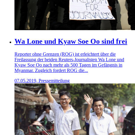
Wa Lone und Kyaw Soe Oo sind frei
Reporter ohne Grenzen (ROG) ist erleichtert über die
Freilassung der beiden Reuters-Journalisten Wa Lone und
Kyaw Soe Oo nach mehr als 500 Tagen im Gefängnis in
Myanmar. Zugleich fordert ROG die...
07.05.2019, Pressemitteilung