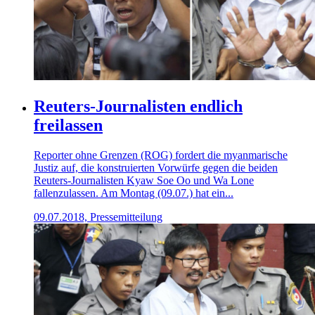
Reuters-Journalisten endlich
freilassen
Reporter ohne Grenzen (ROG) fordert die myanmarische
Justiz auf, die konstruierten Vorwürfe gegen die beiden
Reuters-Journalisten Kyaw Soe Oo und Wa Lone
fallenzulassen. Am Montag (09.07.) hat ein...
09.07.2018, Pressemitteilung