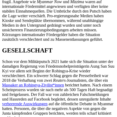
fragil. Angebote wie
Myanmar Now
und
Mizzima
waren auf
internationale Fördermittel angewiesen und verfügten über keine
stabilen Einnahmequellen. Die Umbrüche durch den Putsch haben
die Lage weiter verschärft. Pro-regierungsnahe Medien haben
Kioske und Sendeplätze übernommen, während unabhängige
Medien in den Untergrund gedrängt wurden und unter noch
unsichereren Finanzierungsbedingungen arbeiten müssen.
Kürzungen internationaler Fördergelder haben die Situation
zusätzlich verschlechtert und zu Massenentlassungen geführt.
GESELLSCHAFT
Schon vor dem Militärputsch 2021 hatte sich die Situation unter der
damaligen Regierung von Friedensnobelpreisträgerin Aung San Suu
Kyi vor allem seit Beginn der Rohingya-Krise wieder
verschlechtert. Ein schwerer Schlag gegen die Pressefreiheit war
2018 die Verhaftung von zwei
Reuters
-Journalisten, die über ein
Massaker an Rohingya-Zivilist*innen
berichtet hatten. Nach einem
Scheinprozess wurden sie nach mehr als 500 Tagen Haft begnadigt
und freigelassen. Der Fall war von zahlreichen Falschmeldungen
und Hassreden auf Facebook begleitet, dessen unregulierte Inhalte
verheerende Auswirkungen
auf die öffentliche Debatte in Myanmar
hatten. Personen, die über die negativen Aspekte von gegen die
Junta kämpfenden Gruppen berichten, werden teils scharf kritisiert