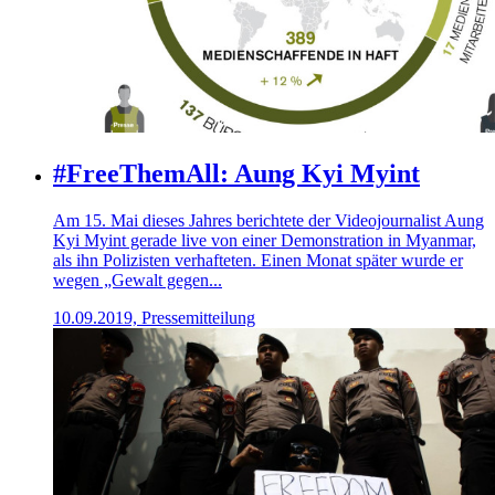
#FreeThemAll: Aung Kyi Myint
Am 15. Mai dieses Jahres berichtete der Videojournalist Aung
Kyi Myint gerade live von einer Demonstration in Myanmar,
als ihn Polizisten verhafteten. Einen Monat später wurde er
wegen „Gewalt gegen...
10.09.2019, Pressemitteilung