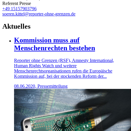
Referent Presse
+49 15157903796
soeren.kittel@reporter-ohne-grenzen.de
Aktuelles
Kommission muss auf
Menschenrechten bestehen
Reporter ohne Grenzen (RSF), Amnesty International,
Human Rights Watch und weitere
Menschenrechtsorganisationen rufen die Europäische
Kommission auf, bei der stockenden Reform der...
08.06.2020, Pressemitteilung