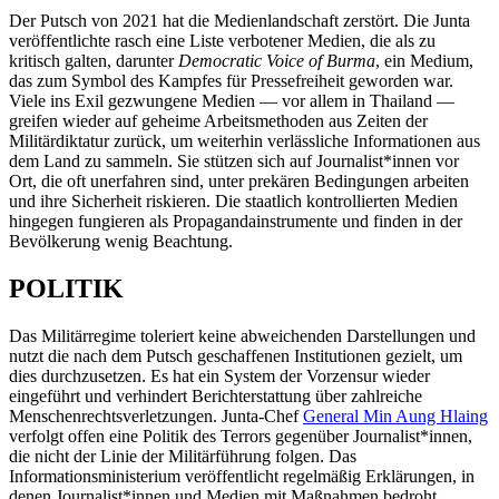
Der Putsch von 2021 hat die Medienlandschaft zerstört. Die Junta
veröffentlichte rasch eine Liste verbotener Medien, die als zu
kritisch galten, darunter
Democratic Voice of Burma
, ein Medium,
das zum Symbol des Kampfes für Pressefreiheit geworden war.
Viele ins Exil gezwungene Medien — vor allem in Thailand —
greifen wieder auf geheime Arbeitsmethoden aus Zeiten der
Militärdiktatur zurück, um weiterhin verlässliche Informationen aus
dem Land zu sammeln. Sie stützen sich auf Journalist*innen vor
Ort, die oft unerfahren sind, unter prekären Bedingungen arbeiten
und ihre Sicherheit riskieren. Die staatlich kontrollierten Medien
hingegen fungieren als Propagandainstrumente und finden in der
Bevölkerung wenig Beachtung.
POLITIK
Das Militärregime toleriert keine abweichenden Darstellungen und
nutzt die nach dem Putsch geschaffenen Institutionen gezielt, um
dies durchzusetzen. Es hat ein System der Vorzensur wieder
eingeführt und verhindert Berichterstattung über zahlreiche
Menschenrechtsverletzungen. Junta-Chef
General Min Aung Hlaing
verfolgt offen eine Politik des Terrors gegenüber Journalist*innen,
die nicht der Linie der Militärführung folgen. Das
Informationsministerium veröffentlicht regelmäßig Erklärungen, in
denen Journalist*innen und Medien mit Maßnahmen bedroht