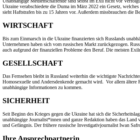
Unabhängige Medienschaffende sind selbst im Exil nicht vor Verfolg
Ukraine verabschiedete die Duma im März 2022 ein Gesetz, welches die 
sieht Haftstrafen bis zu 15 Jahren vor. Außerdem missbrauchen die
WIRTSCHAFT
Bis zum Einmarsch in die Ukraine finanzierten sich Russlands unab
Unternehmen haben sich vom russischen Markt zurückgezogen. Russi
auch aufgrund der finanziellen Probleme den Beruf. Die meisten Ex
GESELLSCHAFT
Das Fernsehen bleibt in Russland weiterhin die wichtigste Nachricht
Homosexuelle und Andersdenkende gemacht wird. Vor allem ältere R
unabhängige Informationen zu kommen.
SICHERHEIT
Seit Beginn des Krieges gegen die Ukraine hat sich die Sicherheitslag
unabhängige Journalist*innen und ganze Redaktion haben das Land v
und Gefängnis. Der frühere russische Investigativjournalist Iwan Saf
Ihre Ansprechpartnerin