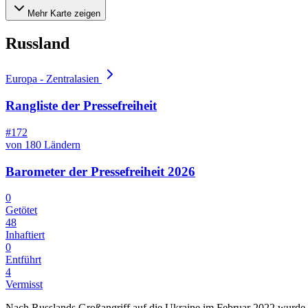
Mehr Karte zeigen
Russland
Europa - Zentralasien
Rangliste der Pressefreiheit
#172
von 180 Ländern
Barometer der Pressefreiheit 2026
0
Getötet
48
Inhaftiert
0
Entführt
4
Vermisst
Nach Russlands Großangriff auf die Ukraine im Februar 2022 wurde n