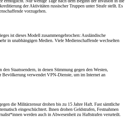
ze ermöglicht. Nur wenige Tage nach dem Beginn der Invasion in die
ditierung der Aktivitäten russischer Truppen unter Strafe stellt. Es
ienschaffende vorzugehen.
ieges ist dieses Modell zusammengebrochen: Ausländische
mehr in unabhängigen Medien. Viele Medienschaffende wechselten
.
von den Staatssendern, in denen Stimmung gegen den Westen,
er Bevölkerung verwendet VPN-Dienste, um im Internet an
gegen die Militärzensur drohen bis zu 15 Jahre Haft. Fast sämtliche
tematisch eingeschüchtert. Ihnen drohen Geldstrafen, Festnahmen
rnalist*innen werden auch in Abwesenheit zu Haftstrafen verurteilt.