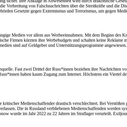
ung sicher. Ihre Anklage in Abwesenheit wird durch drakonische Geset
Verbreitung von Falschnachrichten über die Streitkräfte und die Diskre
 Behörden Gesetzte gegen Extremismus und Terrorismus, um gegen Med
hängige Medien vor allem aus Werbeeinnahmen. Mit dem Beginn des Kr
sche Firmen kürzten ihre Werbebudgets und schalten keine Reklame 
ilmedien sind auf Geldgeber und Unterstützungsprogramme angewiesen
enquelle. Fast zwei Drittel der Russ*innen beziehen ihre Nachrichten 
uss*innen haben kaum Zugang zum Internet. Höchstens ein Viertel d
e kritischer Medienschaffender drastisch verschlechtert. Bei Verstößen 
erlassen. Die in Russland verbliebenen Medienschaffenden werden sys
ronow wurde im Jahr 2022 zu 22 Jahren im Straflager verurteilt. Exiljou