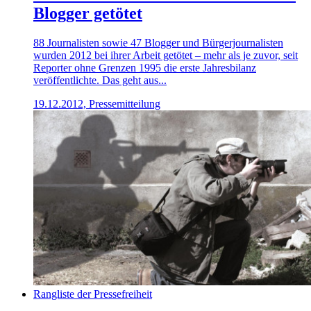
Blogger getötet
88 Journalisten sowie 47 Blogger und Bürgerjournalisten
wurden 2012 bei ihrer Arbeit getötet – mehr als je zuvor, seit
Reporter ohne Grenzen 1995 die erste Jahresbilanz
veröffentlichte. Das geht aus...
19.12.2012, Pressemitteilung
Rangliste der Pressefreiheit