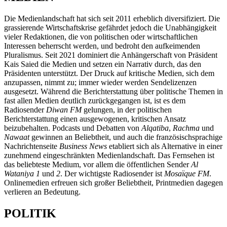
Die Medienlandschaft hat sich seit 2011 erheblich diversifiziert. Die
grassierende Wirtschaftskrise gefährdet jedoch die Unabhängigkeit
vieler Redaktionen, die von politischen oder wirtschaftlichen
Interessen beherrscht werden, und bedroht den aufkeimenden
Pluralismus. Seit 2021 dominiert die Anhängerschaft von Präsident
Kais Saied die Medien und setzen ein Narrativ durch, das den
Präsidenten unterstützt. Der Druck auf kritische Medien, sich dem
anzupassen, nimmt zu; immer wieder werden Sendelizenzen
ausgesetzt. Während die Berichterstattung über politische Themen in
fast allen Medien deutlich zurückgegangen ist, ist es dem
Radiosender
Diwan FM
gelungen, in der politischen
Berichterstattung einen ausgewogenen, kritischen Ansatz
beizubehalten. Podcasts und Debatten von
Alqatiba
,
Rachma
und
Nawaat
gewinnen an Beliebtheit, und auch die französischsprachige
Nachrichtenseite
Business News
etabliert sich als Alternative in einer
zunehmend eingeschränkten Medienlandschaft. Das Fernsehen ist
das beliebteste Medium, vor allem die öffentlichen Sender
Al
Wataniya 1
und
2
. Der wichtigste Radiosender ist
Mosaïque FM
.
Onlinemedien erfreuen sich großer Beliebtheit, Printmedien dagegen
verlieren an Bedeutung.
POLITIK