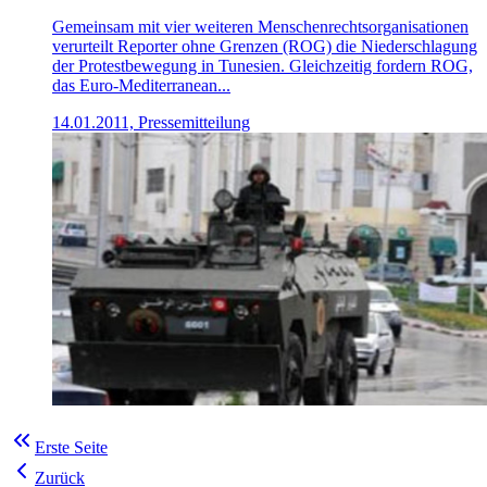
Gemeinsam mit vier weiteren Menschenrechtsorganisationen
verurteilt Reporter ohne Grenzen (ROG) die Niederschlagung
der Protestbewegung in Tunesien. Gleichzeitig fordern ROG,
das Euro-Mediterranean...
14.01.2011, Pressemitteilung
Erste Seite
Zurück