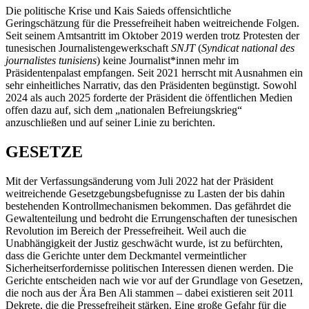
Die politische Krise und Kais Saieds offensichtliche
Geringschätzung für die Pressefreiheit haben weitreichende Folgen.
Seit seinem Amtsantritt im Oktober 2019 werden trotz Protesten der
tunesischen Journalistengewerkschaft
SNJT
(
Syndicat national des
journalistes tunisiens
) keine Journalist*innen mehr im
Präsidentenpalast empfangen. Seit 2021 herrscht mit Ausnahmen ein
sehr einheitliches Narrativ, das den Präsidenten begünstigt. Sowohl
2024 als auch 2025 forderte der Präsident die öffentlichen Medien
offen dazu auf, sich dem „nationalen Befreiungskrieg“
anzuschließen und auf seiner Linie zu berichten.
GESETZE
Mit der Verfassungsänderung vom Juli 2022 hat der Präsident
weitreichende Gesetzgebungsbefugnisse zu Lasten der bis dahin
bestehenden Kontrollmechanismen bekommen. Das gefährdet die
Gewaltenteilung und bedroht die Errungenschaften der tunesischen
Revolution im Bereich der Pressefreiheit. Weil auch die
Unabhängigkeit der Justiz geschwächt wurde, ist zu befürchten,
dass die Gerichte unter dem Deckmantel vermeintlicher
Sicherheitserfordernisse politischen Interessen dienen werden. Die
Gerichte entscheiden nach wie vor auf der Grundlage von Gesetzen,
die noch aus der Ära Ben Ali stammen – dabei existieren seit 2011
Dekrete, die die Pressefreiheit stärken. Eine große Gefahr für die