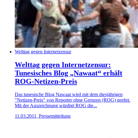
Welttag gegen Internetzensur
Welttag gegen Internetzensur:
Tunesisches Blog „Nawaat“ erhält
ROG-Netizen-Preis
Das tunesische Blog Nawaat wird mit dem diesjährigen
"Netizen-Preis" von Reporter ohne Grenzen (ROG) geehrt.
Mit der Auszeichnung würdigt ROG die...
11.03.2011, Pressemitteilung