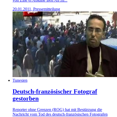
von Zine el Abidine Ben Ali zu...
20.01.2011, Pressemitteilung
Tunesien
Deutsch-französischer Fotograf
gestorben
Reporter ohne Grenzen (ROG) hat mit Bestürzung die
Nachricht vom Tod des deutsch-französischen Fotografen