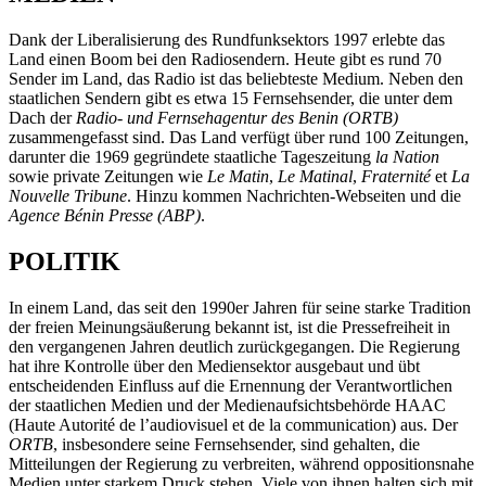
Dank der Liberalisierung des Rundfunksektors 1997 erlebte das
Land einen Boom bei den Radiosendern. Heute gibt es rund 70
Sender im Land, das Radio ist das beliebteste Medium. Neben den
staatlichen Sendern gibt es etwa 15 Fernsehsender, die unter dem
Dach der
Radio- und Fernsehagentur des Benin (ORTB)
zusammengefasst sind. Das Land verfügt über rund 100 Zeitungen,
darunter die 1969 gegründete staatliche Tageszeitung
la Nation
sowie private Zeitungen wie
Le Matin
,
Le Matinal
,
Fraternité
et
La
Nouvelle Tribune
. Hinzu kommen Nachrichten-Webseiten und die
Agence Bénin Presse (ABP)
.
POLITIK
In einem Land, das seit den 1990er Jahren für seine starke Tradition
der freien Meinungsäußerung bekannt ist, ist die Pressefreiheit in
den vergangenen Jahren deutlich zurückgegangen. Die Regierung
hat ihre Kontrolle über den Mediensektor ausgebaut und übt
entscheidenden Einfluss auf die Ernennung der Verantwortlichen
der staatlichen Medien und der Medienaufsichtsbehörde HAAC
(Haute Autorité de l’audiovisuel et de la communication) aus. Der
ORTB
, insbesondere seine Fernsehsender, sind gehalten, die
Mitteilungen der Regierung zu verbreiten, während oppositionsnahe
Medien unter starkem Druck stehen. Viele von ihnen halten sich mit