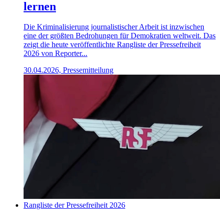
lernen
Die Kriminalisierung journalistischer Arbeit ist inzwischen
eine der größten Bedrohungen für Demokratien weltweit. Das
zeigt die heute veröffentlichte Rangliste der Pressefreiheit
2026 von Reporter...
30.04.2026, Pressemitteilung
Rangliste der Pressefreiheit 2026