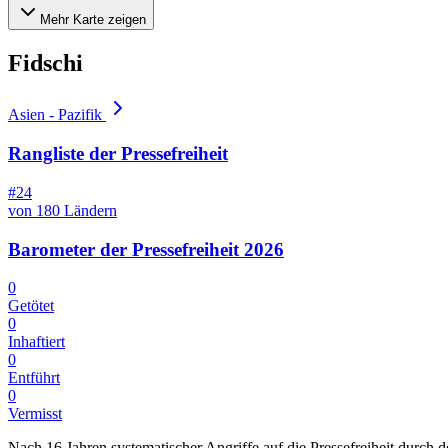
Mehr Karte zeigen
Fidschi
Asien - Pazifik
Rangliste der Pressefreiheit
#24
von 180 Ländern
Barometer der Pressefreiheit 2026
0
Getötet
0
Inhaftiert
0
Entführt
0
Vermisst
Nach 16 Jahren systematischer Angriffe auf die Pressefreiheit durch 