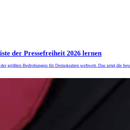
ste der Pressefreiheit 2026 lernen
e der größten Bedrohungen für Demokratien weltweit. Das zeigt die heute