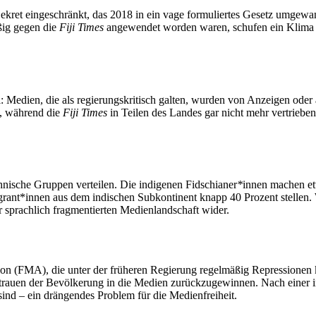
kret eingeschränkt, das 2018 in ein vage formuliertes Gesetz umgewand
ßig gegen die
Fiji Times
angewendet worden waren, schufen ein Klima de
: Medien, die als regierungskritisch galten, wurden von Anzeigen od
, während die
Fiji Times
in Teilen des Landes gar nicht mehr vertriebe
hnische Gruppen verteilen. Die indigenen Fidschianer
*
innen machen et
migrant*innen aus dem indischen Subkontinent knapp 40 Prozent stellen
r sprachlich fragmentierten Medienlandschaft wider.
tion (FMA), die unter der früheren Regierung regelmäßig Repressionen k
trauen der Bevölkerung in die Medien zurückzugewinnen. Nach einer i
sind – ein drängendes Problem für die Medienfreiheit.