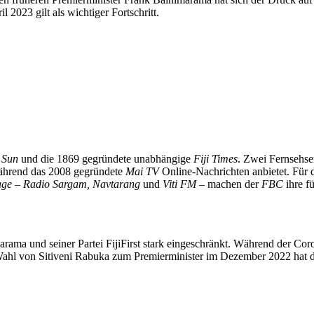
2023 gilt als wichtiger Fortschritt.
i Sun
und die 1869 gegründete unabhängige
Fiji Times
. Zwei Fernsehsen
 während das 2008 gegründete
Mai TV
Online-Nachrichten anbietet. Für d
age
–
Radio Sargam, Navtarang
und
Viti FM
– machen der
FBC
ihre fü
ama und seiner Partei FijiFirst stark eingeschränkt. Während der Coro
r Wahl von Sitiveni Rabuka zum Premierminister im Dezember 2022 hat