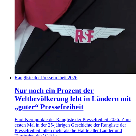
Rangliste der Pressefreiheit 2026
Nur noch ein Prozent der
Weltbevölkerung lebt in Ländern mit
„guter“ Pressefreiheit
Fünf Kernpunkte der Rangliste der Pressefreiheit 2026: Zum
ersten Mal in der 25-jährigen Geschichte der Rangliste der
Pressefreiheit fallen mehr als die Hälfte aller Länder und
Territorien der Welt in...