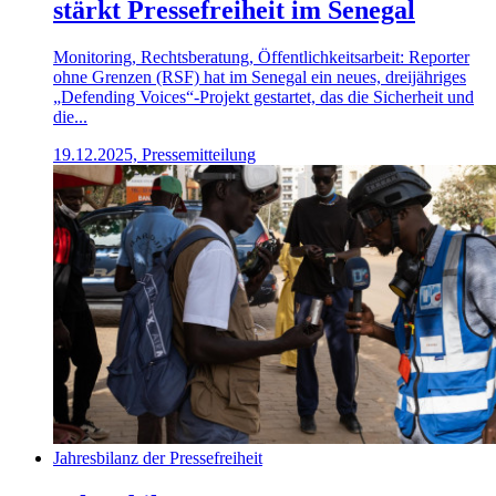
stärkt Pressefreiheit im Senegal
Monitoring, Rechtsberatung, Öffentlichkeitsarbeit: Reporter
ohne Grenzen (RSF) hat im Senegal ein neues, dreijähriges
„Defending Voices“-Projekt gestartet, das die Sicherheit und
die...
19.12.2025, Pressemitteilung
Jahresbilanz der Pressefreiheit