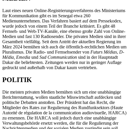
Laut eines neuen Online-Registrierungsverfahrens des Ministeriums
für Kommunikation gibt es im Senegal etwa 260
Medienunternehmen. Das Verfahren basiert auf dem Pressekodex,
wurde jedoch von einem Teil der Branche kritisiert. Es gibt 48
Fernseh- und Web-TV-Kanäle, eine ebenso große Zahl von Online-
Medien und fast 130 Radiosender. Die privaten Medien sind in ihrer
Gesamtheit vielfältig. Seit dem Antritt der aktuellen Regierung im
März 2024 bemühen sich auch die öffentlich-rechtlichen Medien um
Pluralismus. Die Radio- und Fernsehsender von
Futurs Médias
,
D-
Média, Emedia
und
Sud Communication
sind in der Hauptstadt
Dakar die beliebtesten. Zeitungen werden nur in geringer Auflage
gedruckt und außerhalb von Dakar kaum vertrieben.
POLITIK
Die meisten privaten Medien bemühen sich um eine unabhängige
Berichterstattung, wollen staatliche Misswirtschaft aufdecken und
politische Debatten anstoßen. Der Präsident hat das Recht, die
Mitglieder des Rates zur Regulierung des Rundfunksektors (Haute
Autorité de régulation de la communication audiovisuelle, HARCA)
zu ernennen. Die HARCA soll jedoch durch eine unabhängige
Verwaltungsbehörde ersetzt werden, die für die Regulierung der
Nachrichtenmedien und der sozialen Medien zuständig sein soll.