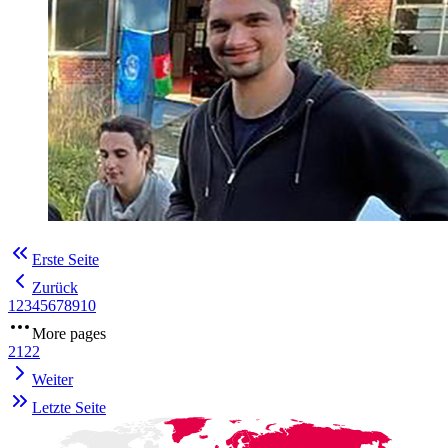
Erste Seite
Zurück
1
2
3
4
5
6
7
8
9
10
More pages
21
22
Weiter
Letzte Seite