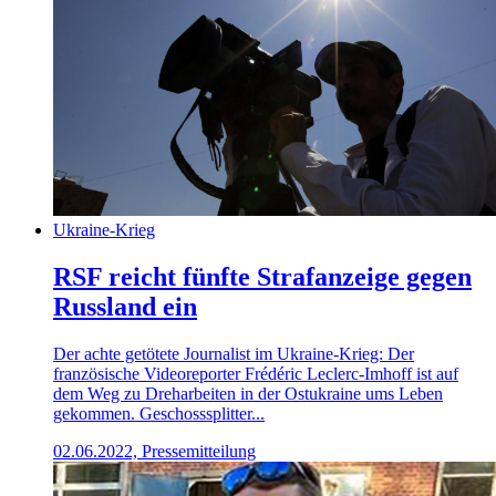
Ukraine-Krieg
RSF reicht fünfte Strafanzeige gegen
Russland ein
Der achte getötete Journalist im Ukraine-Krieg: Der
französische Videoreporter Frédéric Leclerc-Imhoff ist auf
dem Weg zu Dreharbeiten in der Ostukraine ums Leben
gekommen. Geschosssplitter...
02.06.2022, Pressemitteilung