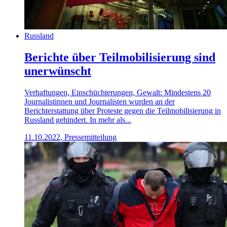
Russland
Berichte über Teilmobilisierung sind
unerwünscht
Verhaftungen, Einschüchterungen, Gewalt: Mindestens 20
Journalistinnen und Journalisten wurden an der
Berichterstattung über Proteste gegen die Teilmobilisierung in
Russland gehindert. In mehr als...
11.10.2022, Pressemitteilung