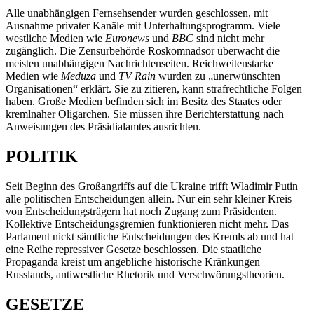
Alle unabhängigen Fernsehsender wurden geschlossen, mit
Ausnahme privater Kanäle mit Unterhaltungsprogramm. Viele
westliche Medien wie
Euronews
und
BBC
sind nicht mehr
zugänglich. Die Zensurbehörde Roskomnadsor überwacht die
meisten unabhängigen Nachrichtenseiten. Reichweitenstarke
Medien wie
Meduza
und
TV Rain
wurden zu „unerwünschten
Organisationen“ erklärt. Sie zu zitieren, kann strafrechtliche Folgen
haben. Große Medien befinden sich im Besitz des Staates oder
kremlnaher Oligarchen. Sie müssen ihre Berichterstattung nach
Anweisungen des Präsidialamtes ausrichten.
POLITIK
Seit Beginn des Großangriffs auf die Ukraine trifft Wladimir Putin
alle politischen Entscheidungen allein. Nur ein sehr kleiner Kreis
von Entscheidungsträgern hat noch Zugang zum Präsidenten.
Kollektive Entscheidungsgremien funktionieren nicht mehr. Das
Parlament nickt sämtliche Entscheidungen des Kremls ab und hat
eine Reihe repressiver Gesetze beschlossen. Die staatliche
Propaganda kreist um angebliche historische Kränkungen
Russlands, antiwestliche Rhetorik und Verschwörungstheorien.
GESETZE