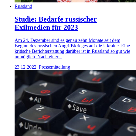
Russland
Studie: Bedarfe russischer
Exilmedien für 2023
Am 24. Dezember sind es genau zehn Monate seit dem
Beginn des russischen Angriffskrieges auf die Ukraine. Eine
kritische Berichterstattung darüber ist in Russland so gut wie
unmöglich. Nach einer...
23.12.2022, Pressemitteilung