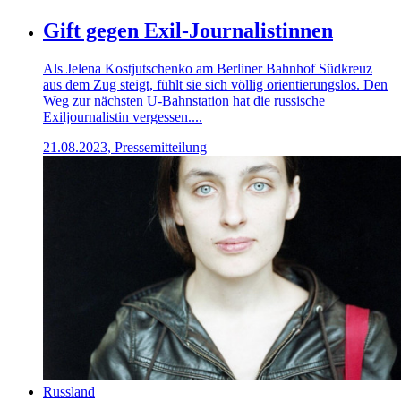
Gift gegen Exil-Journalistinnen
Als Jelena Kostjutschenko am Berliner Bahnhof Südkreuz
aus dem Zug steigt, fühlt sie sich völlig orientierungslos. Den
Weg zur nächsten U-Bahnstation hat die russische
Exiljournalistin vergessen....
21.08.2023, Pressemitteilung
Russland