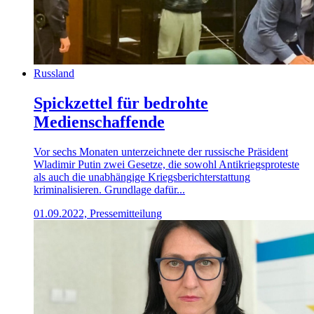
Russland
Spickzettel für bedrohte
Medienschaffende
Vor sechs Monaten unterzeichnete der russische Präsident
Wladimir Putin zwei Gesetze, die sowohl Antikriegsproteste
als auch die unabhängige Kriegsberichterstattung
kriminalisieren. Grundlage dafür...
01.09.2022, Pressemitteilung