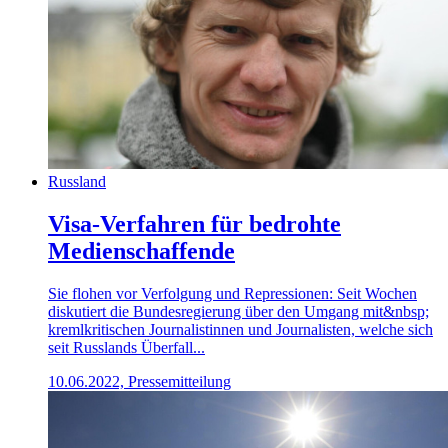
Russland
Visa-Verfahren für bedrohte
Medienschaffende
Sie flohen vor Verfolgung und Repressionen: Seit Wochen
diskutiert die Bundesregierung über den Umgang mit&nbsp;
kremlkritischen Journalistinnen und Journalisten, welche sich
seit Russlands Überfall...
10.06.2022, Pressemitteilung