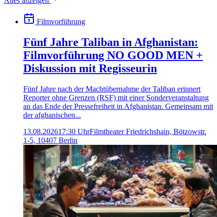
Alles anzeigen
Filmvorführung
Fünf Jahre Taliban in Afghanistan:
Filmvorführung NO GOOD MEN +
Diskussion mit Regisseurin
Fünf Jahre nach der Machtübernahme der Taliban erinnert
Reporter ohne Grenzen (RSF) mit einer Sonderveranstaltung
an das Ende der Pressefreiheit in Afghanistan. Gemeinsam mit
der afghanischen...
13.08.2026
17:30 Uhr
Filmtheater Friedrichshain, Bötzowstr.
1-5, 10407 Berlin