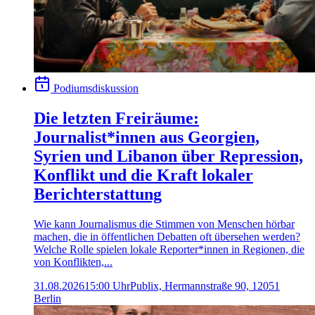
Podiumsdiskussion
Die letzten Freiräume:
Journalist*innen aus Georgien,
Syrien und Libanon über Repression,
Konflikt und die Kraft lokaler
Berichterstattung
Wie kann Journalismus die Stimmen von Menschen hörbar
machen, die in öffentlichen Debatten oft übersehen werden?
Welche Rolle spielen lokale Reporter*innen in Regionen, die
von Konflikten,...
31.08.2026
15:00 Uhr
Publix, Hermannstraße 90, 12051
Berlin