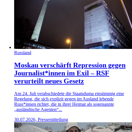
Russland
Moskau verschärft Repression gegen
Journalist*innen im Exil – RSF
verurteilt neues Gesetz
Am 24. Juli verabschiedete die Staatsduma einstimmig eine
Regelung, die sich explizit gegen im Ausland lebende
Russ*innen richtet, die in ihrer Heimat als sogenannte
„ausländische Agenten“...
30.07.2026, Pressemitteilung