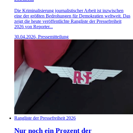
Die Kriminalisierung journalistischer Arbeit ist inzwischen
eine der größten Bedrohungen für Demokratien weltweit. Das
zeigt die heute veröffentlichte Rangliste der Pressefreiheit
2026 von Reporter...
30.04.2026, Pressemitteilung
Rangliste der Pressefreiheit 2026
Nur noch ein Prozent der