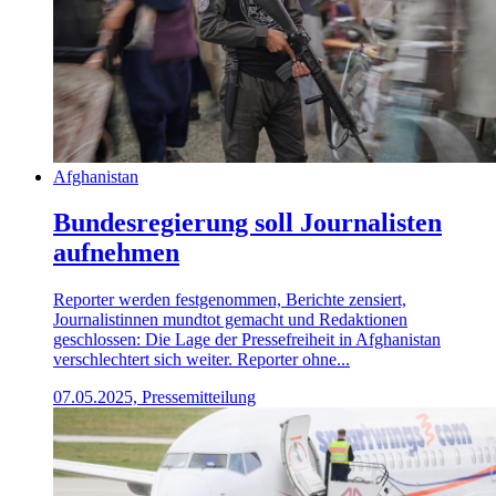
Afghanistan
Bundesregierung soll Journalisten
aufnehmen
Reporter werden festgenommen, Berichte zensiert,
Journalistinnen mundtot gemacht und Redaktionen
geschlossen: Die Lage der Pressefreiheit in Afghanistan
verschlechtert sich weiter. Reporter ohne...
07.05.2025, Pressemitteilung