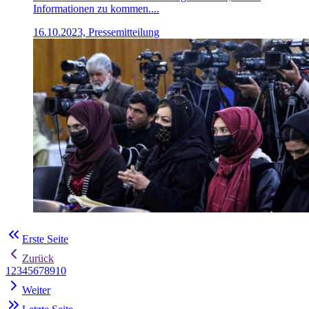
Informationen zu kommen....
16.10.2023, Pressemitteilung
Erste Seite
Zurück
1
2
3
4
5
6
7
8
9
10
Weiter