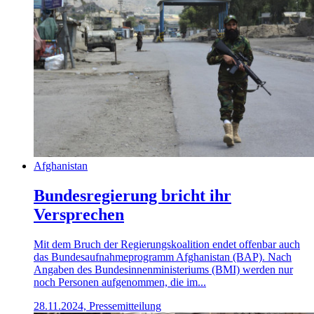
Afghanistan
Bundesregierung bricht ihr
Versprechen
Mit dem Bruch der Regierungskoalition endet offenbar auch
das Bundesaufnahmeprogramm Afghanistan (BAP). Nach
Angaben des Bundesinnenministeriums (BMI) werden nur
noch Personen aufgenommen, die im...
28.11.2024, Pressemitteilung