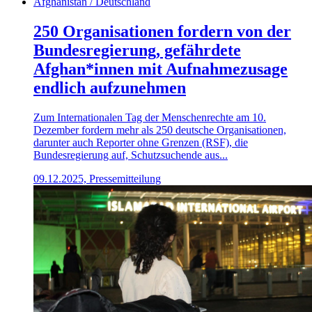
Afghanistan / Deutschland
250 Organisationen fordern von der
Bundesregierung, gefährdete
Afghan*innen mit Aufnahmezusage
endlich aufzunehmen
Zum Internationalen Tag der Menschenrechte am 10.
Dezember fordern mehr als 250 deutsche Organisationen,
darunter auch Reporter ohne Grenzen (RSF), die
Bundesregierung auf, Schutzsuchende aus...
09.12.2025, Pressemitteilung