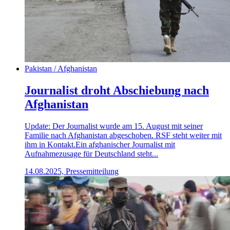
Pakistan / Afghanistan
Journalist droht Abschiebung nach
Afghanistan
Update: Der Journalist wurde am 15. August mit seiner
Familie nach Afghanistan abgeschoben. RSF steht weiter mit
ihm in Kontakt.Ein afghanischer Journalist mit
Aufnahmezusage für Deutschland steht...
14.08.2025, Pressemitteilung