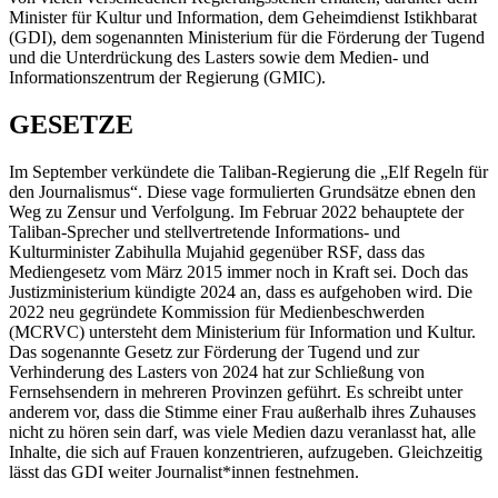
Minister für Kultur und Information, dem Geheimdienst Istikhbarat
(GDI), dem sogenannten Ministerium für die Förderung der Tugend
und die Unterdrückung des Lasters sowie dem Medien- und
Informationszentrum der Regierung (GMIC).
GESETZE
Im September verkündete die Taliban-Regierung die „Elf Regeln für
den Journalismus“. Diese vage formulierten Grundsätze ebnen den
Weg zu Zensur und Verfolgung. Im Februar 2022 behauptete der
Taliban-Sprecher und stellvertretende Informations- und
Kulturminister Zabihulla Mujahid gegenüber RSF, dass das
Mediengesetz vom März 2015 immer noch in Kraft sei. Doch das
Justizministerium kündigte 2024 an, dass es aufgehoben wird. Die
2022 neu gegründete Kommission für Medienbeschwerden
(MCRVC) untersteht dem Ministerium für Information und Kultur.
Das sogenannte Gesetz zur Förderung der Tugend und zur
Verhinderung des Lasters von 2024 hat zur Schließung von
Fernsehsendern in mehreren Provinzen geführt. Es schreibt unter
anderem vor, dass die Stimme einer Frau außerhalb ihres Zuhauses
nicht zu hören sein darf, was viele Medien dazu veranlasst hat, alle
Inhalte, die sich auf Frauen konzentrieren, aufzugeben. Gleichzeitig
lässt das GDI weiter Journalist*innen festnehmen.