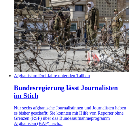
Afghanistan: Drei Jahre unter den Taliban
Bundesregierung lässt Journalisten
im Stich
Nur sechs afghanische Journalistinnen und Journalisten haben
es bisher geschafft: Sie konnten mit Hilfe von Reporter ohne
Grenzen (RSF) über das Bundesaufnahmeprogramm
Afghanistan (BAP) nach...