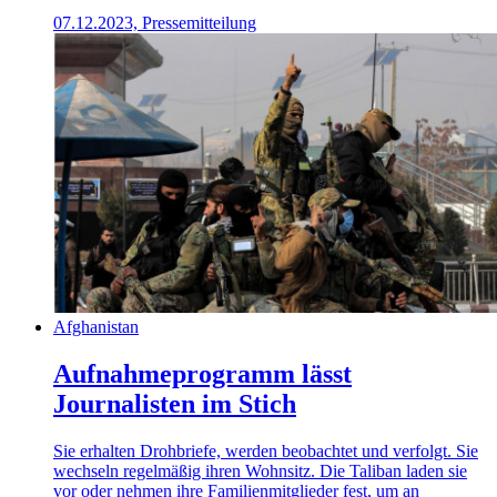
07.12.2023, Pressemitteilung
Afghanistan
Aufnahmeprogramm lässt
Journalisten im Stich
Sie erhalten Drohbriefe, werden beobachtet und verfolgt. Sie
wechseln regelmäßig ihren Wohnsitz. Die Taliban laden sie
vor oder nehmen ihre Familienmitglieder fest, um an