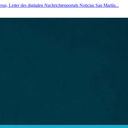
s, Leiter des digitalen Nachrichtenportals Noticias San Martín...