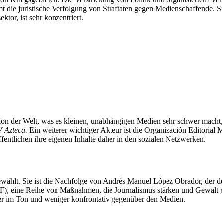
die juristische Verfolgung von Straftaten gegen Medienschaffende. Si
tor, ist sehr konzentriert.
tion der Welt, was es kleinen, unabhängigen Medien sehr schwer mach
V Azteca.
Ein weiterer wichtiger Akteur ist die Organización Editoria
entlichen ihre eigenen Inhalte daher in den sozialen Netzwerken.
wählt. Sie ist die Nachfolge von Andrés Manuel López Obrador, der d
, eine Reihe von Maßnahmen, die Journalismus stärken und Gewalt geg
der im Ton und weniger konfrontativ gegenüber den Medien.