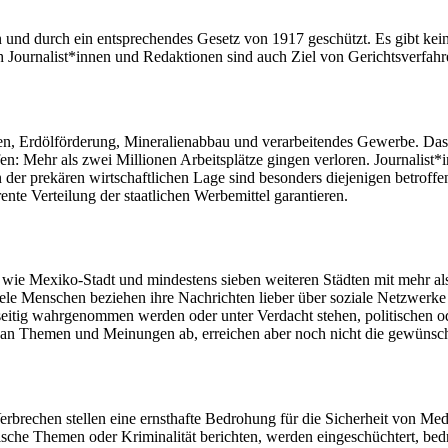
en und durch ein entsprechendes Gesetz von 1917 geschützt. Es gibt kei
h Journalist*innen und Redaktionen sind auch Ziel von Gerichtsverfah
ien, Erdölförderung, Mineralienabbau und verarbeitendes Gewerbe. Das 
n: Mehr als zwei Millionen Arbeitsplätze gingen verloren. Journalist
on der prekären wirtschaftlichen Lage sind besonders diejenigen betroff
rente Verteilung der staatlichen Werbemittel garantieren.
wie Mexiko-Stadt und mindestens sieben weiteren Städten mit mehr als
iele Menschen beziehen ihre Nachrichten lieber über soziale Netzwerke a
seitig wahrgenommen werden oder unter Verdacht stehen, politischen od
m an Themen und Meinungen ab, erreichen aber noch nicht die gewünscht
brechen stellen eine ernsthafte Bedrohung für die Sicherheit von Med
itische Themen oder Kriminalität berichten, werden eingeschüchtert, be