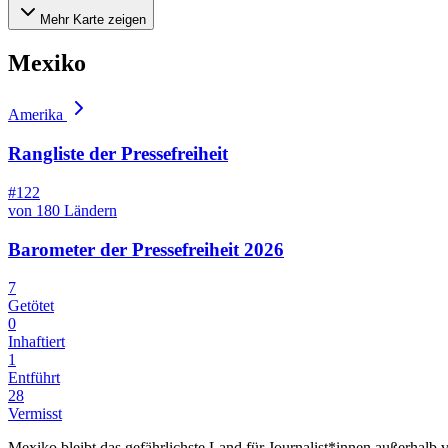
Mehr Karte zeigen
Mexiko
Amerika
Rangliste der Pressefreiheit
#122
von 180 Ländern
Barometer der Pressefreiheit 2026
7
Getötet
0
Inhaftiert
1
Entführt
28
Vermisst
Mexiko bleibt das gefährlichste Land für Journalist*innen außerhalb