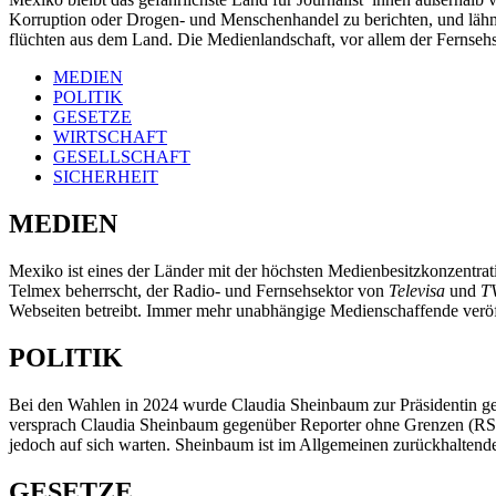
Korruption oder Drogen- und Menschenhandel zu berichten, und lähmt 
flüchten aus dem Land. Die Medienlandschaft, vor allem der Fernsehsek
MEDIEN
POLITIK
GESETZE
WIRTSCHAFT
GESELLSCHAFT
SICHERHEIT
MEDIEN
Mexiko ist eines der Länder mit der höchsten Medienbesitzkonzentra
Telmex beherrscht, der Radio- und Fernsehsektor von
Televisa
und
T
Webseiten betreibt. Immer mehr unabhängige Medienschaffende veröff
POLITIK
Bei den Wahlen in 2024 wurde Claudia Sheinbaum zur Präsidentin ge
versprach Claudia Sheinbaum gegenüber Reporter ohne Grenzen (RSF)
jedoch auf sich warten. Sheinbaum ist im Allgemeinen zurückhalten
GESETZE