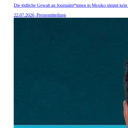
Die tödliche Gewalt an Journalist*innen in Mexiko nimmt kein 
22.07.2026, Pressemitteilung