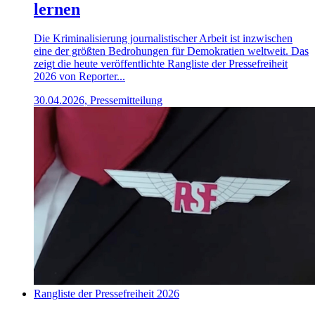
lernen
Die Kriminalisierung journalistischer Arbeit ist inzwischen
eine der größten Bedrohungen für Demokratien weltweit. Das
zeigt die heute veröffentlichte Rangliste der Pressefreiheit
2026 von Reporter...
30.04.2026, Pressemitteilung
Rangliste der Pressefreiheit 2026