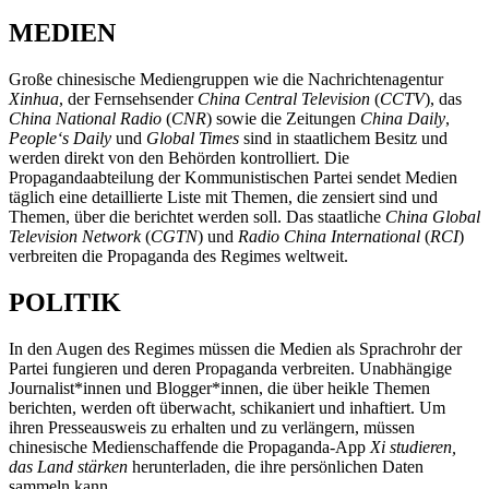
MEDIEN
Große chinesische Mediengruppen wie die Nachrichtenagentur
Xinhua
, der Fernsehsender
China Central Television
(
CCTV
), das
China National Radio
(
CNR
) sowie die Zeitungen
China Daily
,
People‘s Daily
und
Global Times
sind in staatlichem Besitz und
werden direkt von den Behörden kontrolliert. Die
Propagandaabteilung der Kommunistischen Partei sendet Medien
täglich eine detaillierte Liste mit Themen, die zensiert sind und
Themen, über die berichtet werden soll. Das staatliche
China Global
Television Network
(
CGTN
) und
Radio China International
(
RCI
)
verbreiten die Propaganda des Regimes weltweit.
POLITIK
In den Augen des Regimes müssen die Medien als Sprachrohr der
Partei fungieren und deren Propaganda verbreiten. Unabhängige
Journalist*innen und Blogger*innen, die über heikle Themen
berichten, werden oft überwacht, schikaniert und inhaftiert. Um
ihren Presseausweis zu erhalten und zu verlängern, müssen
chinesische Medienschaffende die Propaganda-App
Xi studieren,
das Land stärken
herunterladen, die ihre persönlichen Daten
sammeln kann.