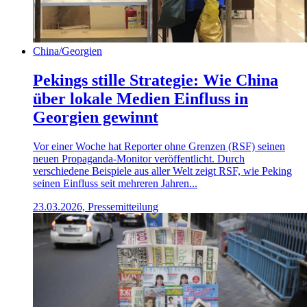
China/Georgien
Pekings stille Strategie: Wie China
über lokale Medien Einfluss in
Georgien gewinnt
Vor einer Woche hat Reporter ohne Grenzen (RSF) seinen
neuen Propaganda-Monitor veröffentlicht. Durch
verschiedene Beispiele aus aller Welt zeigt RSF, wie Peking
seinen Einfluss seit mehreren Jahren...
23.03.2026, Pressemitteilung