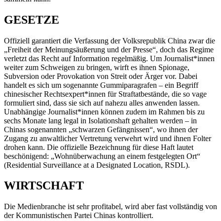
GESETZE
Offiziell garantiert die Verfassung der Volksrepublik China zwar die
„Freiheit der Meinungsäußerung und der Presse“, doch das Regime
verletzt das Recht auf Information regelmäßig. Um Journalist*innen
weiter zum Schweigen zu bringen, wirft es ihnen Spionage,
Subversion oder Provokation von Streit oder Ärger vor. Dabei
handelt es sich um sogenannte Gummiparagrafen – ein Begriff
chinesischer Rechtsexpert*innen für Straftatbestände, die so vage
formuliert sind, dass sie sich auf nahezu alles anwenden lassen.
Unabhängige Journalist*innen können zudem im Rahmen bis zu
sechs Monate lang legal in Isolationshaft gehalten werden – in
Chinas sogenannten „schwarzen Gefängnissen“, wo ihnen der
Zugang zu anwaltlicher Vertretung verwehrt wird und ihnen Folter
drohen kann. Die offizielle Bezeichnung für diese Haft lautet
beschönigend: „Wohnüberwachung an einem festgelegten Ort“
(Residential Surveillance at a Designated Location, RSDL).
WIRTSCHAFT
Die Medienbranche ist sehr profitabel, wird aber fast vollständig von
der Kommunistischen Partei Chinas kontrolliert.