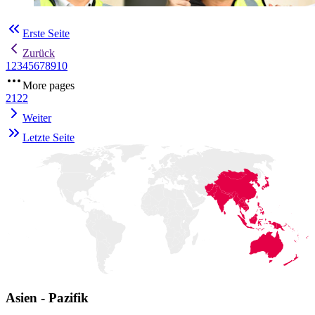
Erste Seite
Zurück
1
2
3
4
5
6
7
8
9
10
More pages
21
22
Weiter
Letzte Seite
Asien - Pazifik