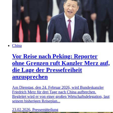
China
Vor Reise nach Peking: Reporter
ohne Grenzen ruft Kanzler Merz auf,
die Lage der Pressefreiheit
anzusprechen
Am Dienstag, den 24. Februar 2026, wird Bundeskanzler
Friedrich Merz für drei Tage nach China aufbrechen.
Begleitet wird er von einer großen Wirtschaftsdelegation, laut
seinem bisherigen Reiseplan...
23.02.2026, Pressemitteilung