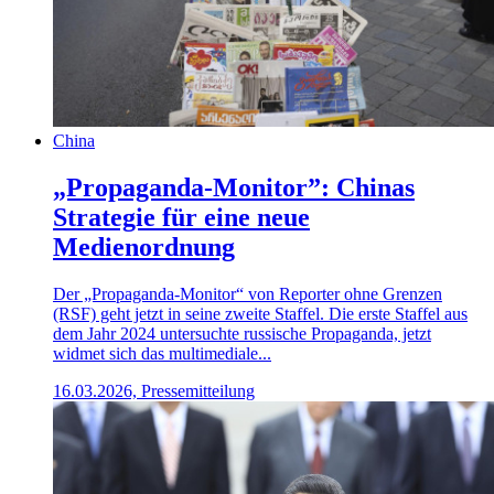
China
„Propaganda-Monitor”: Chinas
Strategie für eine neue
Medienordnung
Der „Propaganda-Monitor“ von Reporter ohne Grenzen
(RSF) geht jetzt in seine zweite Staffel. Die erste Staffel aus
dem Jahr 2024 untersuchte russische Propaganda, jetzt
widmet sich das multimediale...
16.03.2026, Pressemitteilung