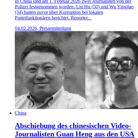
In China sind am 1. Februar 2026 zwei Journalisten von der
Polizei festgenommen worden. Liu Hu (50) und Wu Yingjiao
(34) hatten zuvor über Korruption bei lokalen
Parteifunktionären berichtet. Reporter...
04.02.2026, Pressemitteilung
China
Abschiebung des chinesischen Video-
Journalisten Guan Heng aus den USA