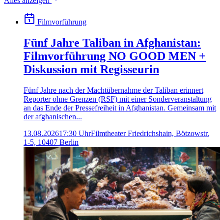
Alles anzeigen
Filmvorführung
Fünf Jahre Taliban in Afghanistan:
Filmvorführung NO GOOD MEN +
Diskussion mit Regisseurin
Fünf Jahre nach der Machtübernahme der Taliban erinnert
Reporter ohne Grenzen (RSF) mit einer Sonderveranstaltung
an das Ende der Pressefreiheit in Afghanistan. Gemeinsam mit
der afghanischen...
13.08.2026
17:30 Uhr
Filmtheater Friedrichshain, Bötzowstr.
1-5, 10407 Berlin