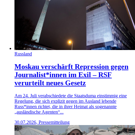
Russland
Moskau verschärft Repression gegen
Journalist*innen im Exil – RSF
verurteilt neues Gesetz
Am 24. Juli verabschiedete die Staatsduma einstimmig eine
Regelung, die sich explizit gegen im Ausland lebende
Russ*innen richtet, die in ihrer Heimat als sogenannte
„ausländische Agenten“...
30.07.2026, Pressemitteilung