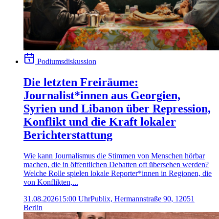
Podiumsdiskussion
Die letzten Freiräume:
Journalist*innen aus Georgien,
Syrien und Libanon über Repression,
Konflikt und die Kraft lokaler
Berichterstattung
Wie kann Journalismus die Stimmen von Menschen hörbar
machen, die in öffentlichen Debatten oft übersehen werden?
Welche Rolle spielen lokale Reporter*innen in Regionen, die
von Konflikten,...
31.08.2026
15:00 Uhr
Publix, Hermannstraße 90, 12051
Berlin